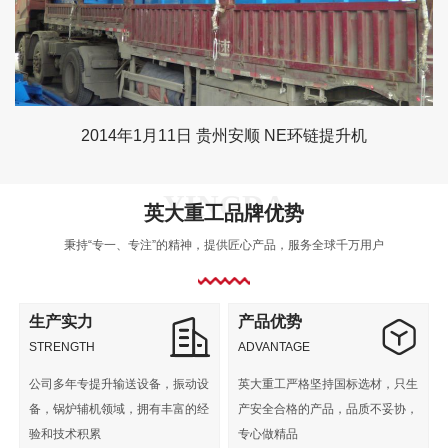
2014年1月11日 贵州安顺 NE环链提升机
英大重工品牌优势
秉持“专一、专注”的精神，提供匠心产品，服务全球千万用户
生产实力
产品优势
STRENGTH
ADVANTAGE
公司多年专提升输送设备，振动设
英大重工严格坚持国标选材，只生
备，锅炉辅机领域，拥有丰富的经
产安全合格的产品，品质不妥协，
验和技术积累
专心做精品