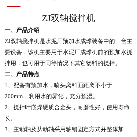
ZJ
双轴搅拌机
一、产品介绍
ZJ
双轴搅拌机是水泥厂预加水成球装备中的一台主
要设备，该机主要用于
水泥厂成球机前的预加水搅
拌用，也可用于同等情况下其它物料的搅拌。
二、产品特点
1
、配备有预加水，喷头离料面距离不小于
200mm
，利用水的雾化，充分预湿。
2
、搅拌叶嵌焊硬质合金头，耐磨性好，使用寿命
长。
3
、主动轴及从动轴采用轴销固定方式并整体加