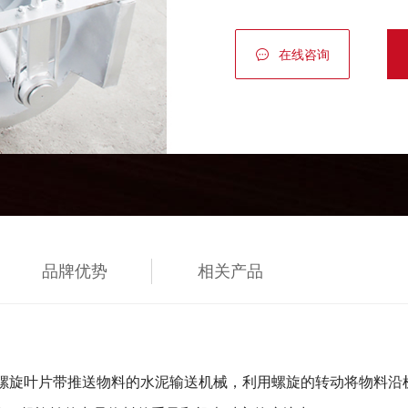
粉、砂土、各类小块状的
在线咨询
结块的物料和大块的物料
转，或者在吊轴承处产生
作。 LS管式螺旋输送机直径
500、630、800mm八
下，以0-60°的倾角单向
结构简单、横截面尺寸小
3.操作简单、方便。 4
品牌优势
相关产品
参数 产品结构
旋叶片带推送物料的水泥输送机械，利用螺旋的转动将物料沿