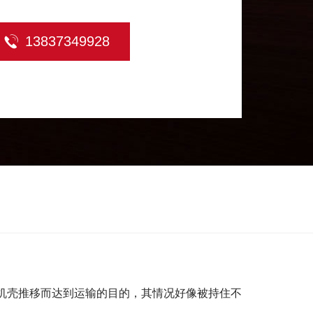
煤和石子等。它不宜输送易变质的、粘性的易
13837349928
，因为这些物料在输送会粘结螺旋上随之旋
堵料，造成物料积塞而使螺旋输送机无法工
有160、200、250、315、400、
种常用规格。可在环境温度-20℃～+50℃条件
输送温度低于+200℃的物料。产品特点 1.
、成本低。 2.便于中间加载和卸载。
.输送过程物料与外界隔离，密封性好。产品
机壳推移而达到运输的目的，其情况好像被持住不