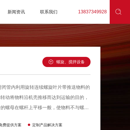
新闻资讯
联系我们
13837349928
螺旋、搅拌设备
闭管内利用旋转连续螺旋叶片带推送物料的
的转动将物料沿机壳推移而达到运输的目的，
转的螺母在螺杆上平移一般，使物料不与螺旋
量和机壳对它的摩擦力。应用范围 LS管式
时免费提供方案
定制产品解决方案
状、粒状、小块状物料，如面粉、水泥、煤