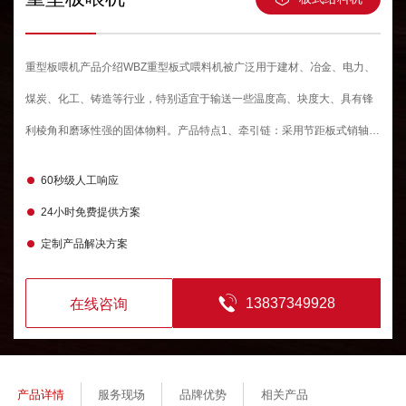
重型板喂机产品介绍WBZ重型板式喂料机被广泛用于建材、冶金、电力、
煤炭、化工、铸造等行业，特别适宜于输送一些温度高、块度大、具有锋
利棱角和磨琢性强的固体物料。产品特点1、牵引链：采用节距板式销轴滚
子链，经科学的热处理，耐磨性能好，抗拉强度高、使用寿命长；2、链
60秒级人工响应
板：采用冲压槽体，接料更稳，槽体底板圆弧搭接，减少物料泄漏；3、驱
24小时免费提供方案
动：电机可采用调速电机，运行速度可调，可以手动控制缓慢加速或减
定制产品解决方案
速，速度在0.3~0.5m/min使用较多并稳定运行，以便更合理地选择输送
量；4、布置形式：多样、可水平、倾斜布置。5、输送长度：一般为5-10
13837349928
在线咨询
米居多，*长不能超过20米。6、倾斜角度：不大于20度。物料温度不大于
300℃；7. 封闭形式：默认为开放式输送物料，粉尘较大，如果现场要求
环保比较严格，可做成全封闭式板喂机，满足环保要求。应用范围WBZ重
产品详情
服务现场
品牌优势
相关产品