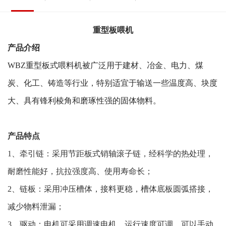
型板式喂料机广泛应用于建材、冶金、电力、煤炭、化工、铸造等行业，
输送块状物料。工作原理WBZ重型板式喂料机通过驱动装置牵引链条，连
重型板喂机
接链板进行向前输送物料。链板的厚度可以按现场要求来定，输送量与给
产品介绍
料量大，则链板厚度加大，专用于输送小块状物料。产品参数
WBZ重型板式喂料机被广泛用于建材、冶金、电力、煤
炭、化工、铸造等行业，特别适宜于输送一些温度高、块度
大、具有锋利棱角和磨琢性强的固体物料。
产品特点
1、牵引链：采用节距板式销轴滚子链，经科学的热处理，
耐磨性能好，抗拉强度高、使用寿命长；
2、链板：采用冲压槽体，接料更稳，槽体底板圆弧搭接，
减少物料泄漏；
3、驱动：电机可采用调速电机，运行速度可调，可以手动