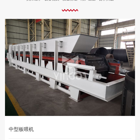
轻型板喂机