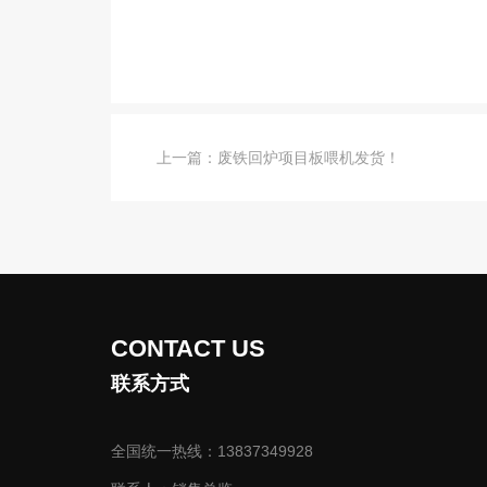
上一篇：
废铁回炉项目板喂机发货！
CONTACT US
联系方式
全国统一热线：13837349928