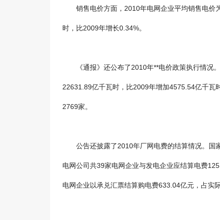
销售电价方面，2010年电网企业平均销售电价为571.
时，比2009年增长0.34%。
《通报》还公布了2010年**电价政策执行情况。2
22631.89亿千瓦时，比2009年增加4575.54
2769家。
公告还披露了2010年厂网电费的结算情况。国家
电网公司共39家电网企业与发电企业应结算电费12513.
电网企业以承兑汇票结算购电费633.04亿元，占实际