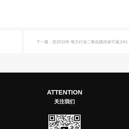
下一篇：
至2015年 电力行业二氧化硫排放可减少618万吨
ATTENTION
关注我们