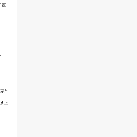
千瓦
加
**
*以上