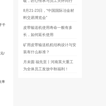
暖，匠心传承与员工关怀同行
8月21-23日，“中国国际冶金材
料交易博览会”
千千
皮带输送机使用寿命一般有多
长，如何延长使用
矿用皮带输送机机结构设计与安
装有什么标准？
元/
月未圆 福先至丨河南英大重工
为全体员工发放中秋福利！
失率