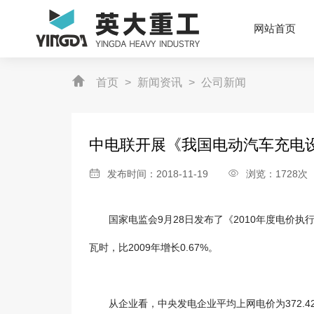
网站首页
首页
>
新闻资讯
>
公司新闻
中电联开展《我国电动汽车充电
发布时间：2018-11-19
浏览：1728次
国家电监会9月28日发布了《2010年度电价执行及
瓦时，比2009年增长0.67%。
从企业看，中央发电企业平均上网电价为372.42元