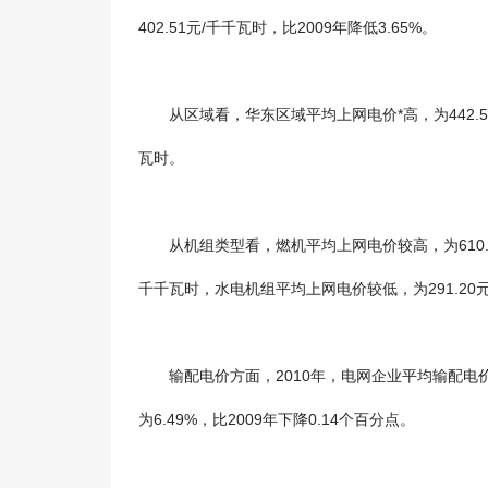
402.51元/千千瓦时，比2009年降低3.65%。
从区域看，华东区域平均上网电价*高，为442.53
瓦时。
从机组类型看，燃机平均上网电价较高，为610.82元
千千瓦时，水电机组平均上网电价较低，为291.20
输配电价方面，2010年，电网企业平均输配电价为1
为6.49%，比2009年下降0.14个百分点。