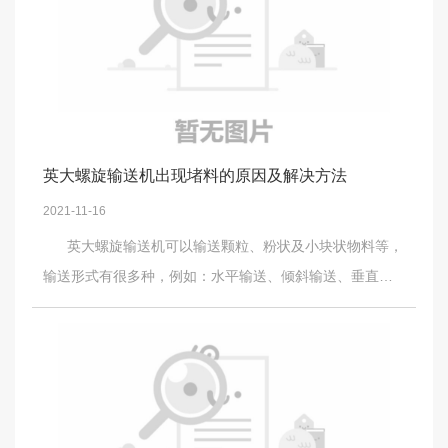
代品，因此，在精细铸造以及大型的铸钢材料以及涂料的
生产中宝珠砂是不可少的一种物料，不过该物料在生产过
程中其温度可达到200度左右，因此，便需要使用垂直提升
机设备来进行输送，并且在输送的过程中可以使其降低温
度。另外，与垂直提升机相比，使用其它普通的提升机进
行输送宝珠砂物料时容易造成设备料斗的损坏，而使用该
英大螺旋输送机出现堵料的原因及解决方法
设备便不容易出现该现象，从而可以达到理想的提升效
2021-11-16
果。以上便是垂直提升机在宝珠砂生产线上的优势，不过
英大螺旋输送机可以输送颗粒、粉状及小块状物料等，
该设备不仅在此生产线上可以发挥较好的优势，在其它众
输送形式有很多种，例如：水平输送、倾斜输送、垂直输
多生产线上也可以发挥出它独特的优势，如有想了解的朋
送等，输送距离可以从两米到七十米不等，输送过程中如
友，可以进入英大重工的官网进行咨询。
果使用不当或不注重保养易出现各种故障，堵料就是其中
较常见的一种。为何会出现堵料？出现堵料又该如何解决
呢？ 较容易产生堵料故障的原因是操作人员未按照操作
规范严格操作，操作人员启动时要做到无负载，进料要均