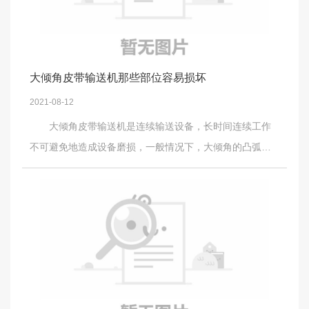
匀，空载时必须将输送机停机，不能空载运转，为了确保
进料均匀还可以安装振动给料机。在给料过程中如果一下
子猛加料也易产生堵料，还会加大输送机的磨损，因此在
给料过程中要做到逐步增加，慢慢达到额定输送能力。
大倾角皮带输送机那些部位容易损坏
选择英大螺旋输送机时需要考虑到输送物料、输送量、输
2021-08-12
送机的转速、电机功率等，如果选择的输送机和要输送的
大倾角皮带输送机是连续输送设备，长时间连续工作
物料与达到的效果不相匹配，也易使输送机产生堵料问
不可避免地造成设备磨损，一般情况下，大倾角的凸弧段
题，因此选择输送机时要谨慎考虑，要选择和输送物料达
的托辊是个常坏的问题，遇到角度大，输送量大和功率大
到相匹配的效果。 英大螺旋输送机输送完物料时，机内
的时候，凸弧段的托辊是很容易坏的，所以在设计时，有
必有杂质存在，如果不进行进行必要的清理也会导致残留
时我们把它改成一个小滚筒；另外，大倾角皮带输送机的
的大杂质或者纤维杂质引起堵塞，因此为减少堵料的发
裙边主要是在过滚筒时和过托带轮时经常反复折合造成损
生，输送物料时应对机器内部进行清理。 英大输送机的
坏的，毕竟是橡胶的，质量好的胶带还好一点；再就是胶
轴承是较易出现堵料问题的，因此为减少堵料故障的产生
带在回程段的时候，经常在下托辊上直接磨擦，也是造成
要尽量缩小悬挂轴承的横向尺寸。 除了上述方法外，
损坏的一个原因； 还有就是一下托辊要是采用托带轮
也可以安装料仓料位器和堵塞感应器，实现自动控制和报