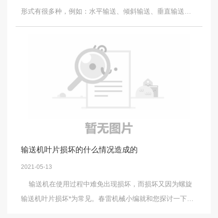
形式有很多种，例如：水平输送、倾斜输送、垂直输送
少； 3、因为可以瞬时地改变和启闭料流，所以给料有效高
等，输送距离可以从两米到七十米不等，输送过程中如果
的精度； 4、采用了可控制半波整流线路，可以通过调节可
使用不当或不注重保养易出现各种故障，堵料就是其中*常
控制硅开放角的方法利便地无极地调节给料量，并可以实
见的一种。为何会出现堵料？出现堵料又该如何解决呢？
现出产流程的集中控制和自动控制； 5、因为给料槽中的物
容易产生堵料故障的原因是操作人员未按照操作规范严格
料在给料过程中连续地被抛起，按抛物线的轨迹向前进行
操作，操作人员启动时要做到无负载，进料要均匀，空载
跳跃运动，因此给料槽的磨损较小； 6、不合用于具有防爆
时必须将输送机停机，不能空载运转，为了确保进料均匀
要求的场合。 ！
还可以安装振动给料机。在给料过程中如果一下子猛加料
也易产生堵料，还会加大输送机的磨损，因此在给料过程
中要做到逐步增加，慢慢达到额定输送能力。 选择螺旋
输送机叶片损坏的什么情况造成的
输送机时需要考虑到输送物料、输送量、输送机的转速、
2021-05-13
电机功率等，如果选择的输送机和要输送的物料与达到的
输送机在使用过程中难免出现损坏，而损坏又因为螺旋
效果不相匹配，也易使输送机产生堵料问题，因此选择输
输送机叶片损坏*为常见。春雷机械小编就和您探讨一下关
送机时要谨慎考虑，要选择和输送物料达到相匹配的效
于螺旋输送机在使用过程中出现的磨损情况。 输送机一
果。 螺旋输送机输送完物料时，机内必有杂质存在，如