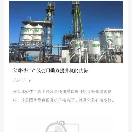
型、中型以及轻型三种类型的设备，同时，在使用板式给
(4)可以一定的倾斜角度运输材料，倾斜角度通常可以达到
料机之前，要做好它的安装工作，这样才可减少后期使用
30传送带。想要了解更多板式给料机、给料机、螺旋加湿
时出现意外现象。在安装板式给料机时，要先了解该设备
机的内容，可以关注我们。
使用时有无倾斜度的要求，如果有这方面的要求时，其倾
斜度要控制在10度以内，不过对于某些粘性比较大的物料
来说，可以适当的将倾斜度增大到15度之内，此外，如果
没有倾斜度的要求，在安装时要注意设备处于水平位置。
另外，在安装板式给料机时，要注意再其旁边留有20毫米
宝珠砂生产线使用垂直提升机的优势
左右的间隙，在安装好之后开始使用之前，要注意将该设
2021-11-18
备的各个螺丝等部件再检查以便，避免出现意外现象。以
在宝珠砂生产线上经常会使用垂直提升机设备来输送物
上便是板式给料机的正确安装方法，希望大家在今后安装
料，这是因为垂直提升机价格合理，并且它具有较多好的
该产品时可以参考以上内容，此外，该产品在之后的使用
特点，下面，我们根据该设备的众多特点来介绍一下，在
中也要定期的对其进行润滑及检修工作。
宝珠砂生产线上使用该设备的优势。首先，说起宝珠砂可
能有部分人员是不了解的，这种物料可以作为石英砂的替