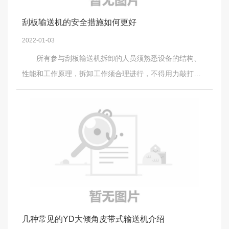
入前压环的铺助螺孔中，轻轻敲击不同头部使涨套松动，
刮板输送机的安全措施如何更好
然后我们拉出固定螺钉，涨套即随之可以拉出。5.安装涨套
2022-01-03
时，应将原安装的结合面清理干净均匀地涂一层薄润滑
所有参与刮板输送机拆卸的人员须熟悉设备的结构、
油，将涨套螺钉用力距搬手按对角交查均匀的拧紧。6.更换
性能和工作原理，拆卸工作须合理进行，不得用力敲打和
链板时，链板通过螺栓与履带链连接，每个螺栓的拧紧力
撬动。刮板输送机拆卸后，外露的轴头等部件须用胶带包
矩为750-900牛米..7.板式给料机应由专业技术人员可以进
裹，以防损坏。在整个施工过程中须有施工负责人统一指
行分析操作系统使用，每班操作前应检查各部位以及是否
挥行动，参加施工的人员须集中精力，否则不得参加施
能够正常，链板联接螺栓是否松动，经检查无异常后方可
工。刮板输送机施工期间，仪器和备件须由专人管理，以
启动运转。8.注意检查链板的工作状况，特别是连接螺栓是
免丢失。主副绞车等绞车提升钢丝绳须有专人检查其完好
否松动，保持链条松紧适当，如果发现跑出应通过张紧装
情况，每次提升必须检查一次，并做好记录。 主绞车钩
置进行调整。9.运行过程中发生异常噪音和故障应立即停止
头与平板车连接须使用专用连接器，确保连接可靠。副绞
运行，仔细检查原因，排除故障。10.使用重型板式给料机
车起吊装车时，吊钩与设备采用钢丝绳或马蹄圈连接，其
中除注意日常管理维修保养外，还要进行定期组织检查设
连接须可靠，否则不得提升。绞车司机须持证上岗，严格
备维修，并及时更换已磨损零件。河南英大重工是一家生
几种常见的YD大倾角皮带式输送机介绍
按信号驾驶:主绞车“一停、二提、三放”，副绞车“一停、四