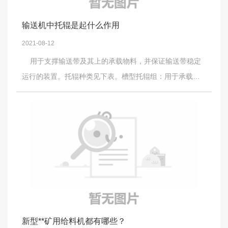
的话，胶带一跑偏，裙边就在小托带辊上硬拉，更易造成
警；加大出料口或加长料槽端部，可以有效解决排料不畅
损坏；再一个就是胶带的接头，接头质量一定要保证。
问题，同时也可以在出料口料槽端部安装一小段反旋向叶
输送机中托辊是起什么作用
片。这些都可以有效防止端部出现堵料故障。 如果选用
2021-08-12
的是英大管式螺旋输送机，可以在卸料端增加一个活门，
用于支撑输送带及其上的承载物料，并保证输送带稳定
这样一旦发生堵料时，将该门打开，就可以清理物料了。
运行的装置。托辊种类见下表。槽型托辊组：用于承载分
小刘文案编辑http://www.hnydzgkj.com/
支（上分支）。过渡托辊组安装在输送机承载段靠近滚筒
处，过渡托辊组采用5°、10°、15°、20°、25°、30°槽角的
托辊组。 调心托辊组：本系列带式输送机为槽型调心托
辊组。槽型调心托辊组为35°。带式输送机回程托辊使用调
心托辊组可防止输送带跑偏，起对中和调偏作用 。 带式
输送机受料点使用缓冲托辊组：35°槽型橡胶圈式缓冲托
辊。安装在受料段导料槽的下方，可吸收输送物料下落时
对胶带的冲击动能，延长输送带的使用寿命。回程分支
（下分支）托辊： 带式输送机选用V形托辊组和平行下托
新型**矿用给料机都有哪些？