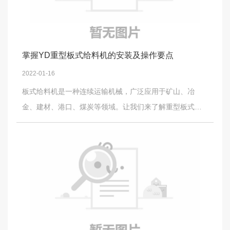
掌握YD重型板式给料机的安装及操作要点
2022-01-16
板式给料机是一种连续运输机械，广泛应用于矿山、冶
金、建材、港口、煤炭等领域。让我们来了解重型板式给
料机的安装和操作维护规则！！1.在使用中，设备在链板上
应始终保持一定厚度的物料，一般不小于500 mm，在卸料
状态下不允许将物料直接放在链板上。2.机器安装后，卸料
口与链板的距离不应小于物料块径的1.5-2倍，以保证物料
的顺利流动，延长链板的使用寿命。3.履带链条节距磨损到
大于7毫米时，轴套应转一角度或者更换新的链条。4.拆卸
涨套时，先松开或者全部通过螺钉，但不一定要将一个螺
钉进行全部卸掉，取下镀锌螺钉和垫圈，将取下的螺钉旋