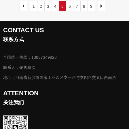
般磨损的部件是，吊轴承，螺旋端头和螺旋叶片，这几部
1
2
3
4
5
6
7
8
9
果不进行进行必要的清理也会导致残留的大杂质或者纤维
分，磨损因素除了温度，环境，材质等自然原因之外，还
杂质引起堵塞，因此为减少堵料的发生，输送物料时应对
有结构因素和人为因素，下面，我们就来分析一下螺旋输
机器内部进行清理。 输送机的轴承是*易出现堵料问题
CONTACT US
送机螺旋叶片损坏都有哪些方面的原因。 输送机一般不
的，因此为减少堵料故障的产生要尽量缩小悬挂轴承的横
联系方式
容易发生堵塞现象或者排料口不出料，可以低速运转，降
向尺寸。 除了上述方法外，也可以安装料仓料位器和堵
低能耗，螺旋输送机输送距离长，可以采用多级串联式安
塞感应器，实现自动控制和报警；加大出料口或加长料槽
全国统一热线：13837349928
装，超长距离输送物料。但是有些时候生活垃圾，有机植
端部，可以有效解决排料不畅问题，同时也可以在出料口
物输送时，也会造成螺旋叶片的损坏。 螺旋叶片制作的
联系人：销售总监
料槽端部安装一小段反旋向叶片。这些都可以有效防止端
厚一点也就更加的耐磨耐用，适合输送物料，螺旋叶片磨
部出现堵料故障。 如果选用的是管式螺旋输送机，可以
地址：河南省新乡市国家工业园区支一路与支四路交叉口西南角
损主要在叶片边缘上，离转动轴越远，受力越大，产生空
在卸料端增加一个活门，这样一旦发生堵料时，将该门打
ATTENTION
洞形成裂纹的数量也越多。 我们都了解输送机不仅仅是
开，就可以清理物料了。
在传送带上面进行物料的输送，还会进行货物的搬运，这
关注我们
样又被称为连续输送机。输送机可以进行水平，倾斜，和
垂直输送，当然也能组成空间上的输送。所以输送机不论
是在行业上面还是在生活上面它的使用时很广泛。