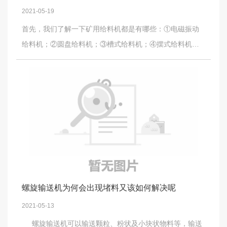
辊组交错布置。V形下托辊用于较大带宽，可使空载输送带
2021-05-19
对中V形与反V形组装在一起防偏效果更好。 托辊间距：
首先，我们了解一下矿用给料机都是有哪些：①电磁振动
承载分支为1000~1200mm;回程分支为2400~3000mm；
给料机；②圆盘给料机；③槽式给料机；④摆式给料机；⑤
凸凹弧段间距通过计算确定，一般为500或600mm；缓冲
振动给料机。通常来说，矿山上常用的是振动给料机和电
托辊间距则要根据物料的松散密度，块度及落料高度而
磁振动给料机，下面分别介绍一下： 一、振动给料机：
定，一般条件下可采用1/2~1/3槽形托辊间距。 托辊装配
振动给料机（喂料机）机能特点：振动平稳、工作可靠、
后质量指标： ①在满载条件下，带式输送机的模拟摩擦
寿命长；可以调节激振力，可随时改变和控制流量，调节
系数f ≤0.020 。 ②托辊的使用寿命为3万小时（缓冲托辊
利便不乱；振动电机为激振源，噪声低，耗电小，调节机
等除外）。在使用寿命内，托辊的损坏率不得超过3%。
能好，无冲料现象。结构简朴，运行可靠，调节安装利
③当托辊径向负荷为250N，以550r/min的速度运转，测得
便，重量轻，体积小，维护保养利便，当采用封锁式结构
旋转阻力应≤3.0N，当停止1小时后，其旋转阻力不得超过
机身时可防止粉尘污染。 二、电磁振动给料机： 相比振
以上数值的1.5倍；
动给料机，电磁振动给料机要小巧很多，其特点如下： 1、
螺旋输送机为何会出现堵料又该如何解决呢
体积小、重量轻，结构简朴，安装利便，无滚动部件不需
2021-05-13
润滑，维修利便，运行用度低； 2、运用机械振动学的共振
螺旋输送机可以输送颗粒、粉状及小块状物料等，输送
原理，双质体在低临界近共振状态下工作，消耗电能