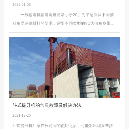
产叶轮给料机、链式输送机、斗式提升机、螺旋输送机、
2022-01-03
提、五放”。禁止用喊叫或晃动灯光代替信号。信号不清
刮板输送机的厂家，产品质量好，值得信赖！
一般输送机输送角度通常小于20。为了适应从不同倾
楚，禁止驾驶。绞车司机接管后，须仔细检查绞车完好，
斜角度运输材料的要求，需要不同类型的YD大倾角皮带式
固定钩完好，绞车须固定牢固可靠。起吊设备或装载时，
输送机。这里介绍了几种常见的大倾角皮带式输送机。目
严禁任何人在钢丝绳道运行范围内工作、行走或停留，以
前常见的大倾角皮带式输送机有波形角带式输送机、带式
防断绳伤人。超过100公斤的物体，严禁人力搬运，如需调
输送机、花纹带式输送机、深槽(管)带式输送机等。下面，
整或搬运，须借助起重工具进行。刮板输送机的施工过程
我们向大家介绍上述四种皮带式输送机的特点。波浪型输
中，任何人不得将工具或其他东西放在刮板架或电缆桥架
送机波形带式输送机和普通带式输送机的主要区别是，波
上，防止坠落伤人。 刮板输送机的起吊装车前，施工人
形带式输送机的基带是为牵引而构建的，传送带上用隔膜
员应站在起吊地点后方5米安全可靠的地方，信号工发出准
和齿轮构建，运输能力大。特点如下：(1)传送带角度大，
备信号。绞车司机发出同样的信号后，即可发出起吊信
可以垂直角度运输材料。(2)与通用传送带配件通用，运输
号，其他人员不得随意发出信号。起重设备须严格遵守设
能力大。(3)运输效率高，运行顺畅，可靠性高，同时具有
备起重安全技术措施的有关规定。所有施工人员须认真学
斗式提升机的常见故障及解决办法
斗式升降机垂直运输的特点。输送机需要两条传送带。一
习安全技术措施，否则不得参加施工。 刮板输送机施
2021-12-20
条是腰带，一条是腰带。每一个都有独立的驱动和拉伸机
工时，须有人检查煤壁和顶板的安全，发现异常，立即采
斗式提升机厂家在长时间的使用之后，可能对出现某些故
制和支撑机制。材料是在两条传送带之间运输的，因此也
取措施处理，处理安全后方可继续作业。主、副绞车使用