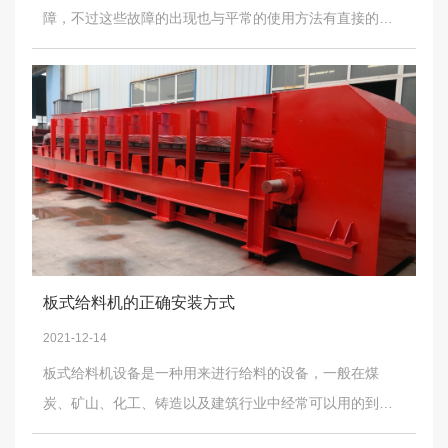
障，不过这些故障的出现也与平常的使用方法有直接的联
称为带式输送机。该输送机旨在增加输送机角度，具有以
前，须在绞车平硐室内用单支柱和钢筋网支撑牢固可靠的
系，所以，只要按照正确的使用方法进行使用，一般不会
下特点：(1)输送机角度大，***多可运输90材料，可缩短输
全断面隔离栅栏，以防止断绳伤人后反弹。引起刮板输送
出现重大故障，下面，英大重工的工作人员为大家介绍一
送机长度，节省费用。(2)可以不设置传送带走廊或密封
机断链的原材料缺陷:成分偏析、钢种缺陷、是否使用合适
些常见的设备故障及解决办法。首先，在使用斗式提升机
套。因为如果两条传送带卡得满，就能得到密封运输材
钢种40Cr、35CrMo、42CrMo、35CrNi3等。热处理缺陷:
设备时，可能会出现料斗打滑的现象，然而这种现象的出
料，而且在运输过程中不会泄漏。(3)运输能力大，运行稳
热处理结构为回火屈曲体，链条是否根据厂家零件进行过
现一般是因为设备在超载的情况下使用，或者是料斗部件
定。花纹输送机花纹输送机的工作方式与普通带式输送机
喷丸处理。以及热处理过程中是否有应力裂纹，导致链条
的张力程度不够，不过在出现该现象时可以通过调整料斗
相同。主要根据花纹传送带表面的花纹，提高传送带和材
出现缺陷。 想要了解更多星型卸灰阀、电液动阀门、
部件的张力来解决该现象，同时也要注意不能超载使用该
料之间的摩擦力，增加摩擦系数，实现大倾角的材料运
电液动三通闸门的内容，可以关注我们。
设备。另外，在使用斗式提升机设备时还有可能会出现料
输。深槽(管)输送机深槽带式输送机可以使用滚轮组将传送
斗带跑偏的现象出现，那么这种现象是由于设备本身的垂
带支撑成U型或圆形管状，与普通带式输送机一样与普通带
板式给料机的正确安装方式
直度偏差过大，或者是因为料斗带接头不正导致该现象的
式输送机一起使用。特点如下：(1)传送带可以卷成圆形管
2021-12-14
出现，这时便可通过调整设备的头轮及尾轮的垂直程度或
或深沟，执行垂直和水平旋转空间曲线布置曲线传递操
板式给料机设备是一种用来进行给料的设备，一般在煤
者维修料斗接头部件便可解决该现象。上述内容便是斗式
作。(2)可以实现密闭运输散装材料，在运输过程中不偷工
炭、矿山、化工、铸造以及建筑行业中经常可以用的到，
提升机在使用时常见的故障及解决办法，希望对大家有所
减料，实现无污染运输。(3)不跑偏，根据结构原理，管状
同时市面上该设备的种类是比较多的，一般可以分为重
帮助。
传送带不会造成跑偏现象，传送带可以扭曲到一定程度。